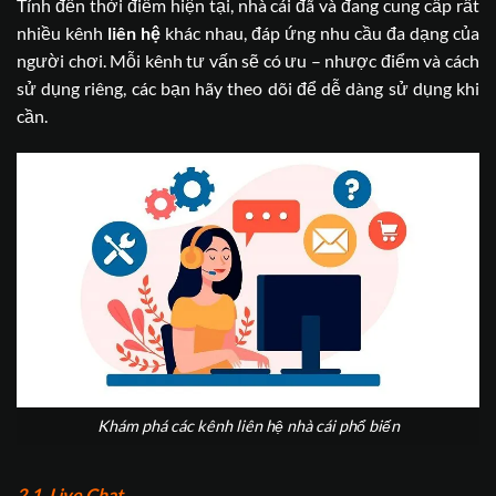
Tính đến thời điểm hiện tại, nhà cái đã và đang cung cấp rất
nhiều kênh
liên hệ
khác nhau, đáp ứng nhu cầu đa dạng của
người chơi. Mỗi kênh tư vấn sẽ có ưu – nhược điểm và cách
sử dụng riêng, các bạn hãy theo dõi để dễ dàng sử dụng khi
cần.
Khám phá các kênh liên hệ nhà cái phổ biến
2.1. Live Chat