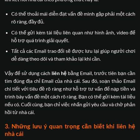
Có thể thoải mái diễn đạt vấn đề mình gặp phải một cách
rõ ràng, đầy đủ.
Có thể gửi kèm tài liệu liên quan như hình ảnh, video để
hỗ trợ quá trình giải quyết.
Tất cả các Email trao đổi sẽ được lưu lại giúp người chơi
dễ dàng theo dõi và tham khảo lại khi cần.
Vậy để sử dụng cách
liên hệ
bằng Email, trước tiên bạn cần
tìm đúng địa chỉ Email của nhà cái. Sau đó, soạn thảo Email
chi tiết với tiêu đề rõ ràng như hỗ trợ tư vấn để nạp tiền và
trình bày vấn đề một cách rõ ràng. Bạn có thể gửi kèm tài liệu
nếu có. Cuối cùng, bạn chỉ việc nhấn gửi yêu cầu và chờ phản
hồi từ nhà cái.
3. Những lưu ý quan trọng cần biết khi liên hệ
nhà cái