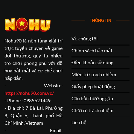
THÔNG TIN
Về chúng tôi
Nohu90 là nền tảng giải trí
trực tuyến chuyên về game
Chính sách bảo mật
đổi thưởng, quy tụ nhiều
Điều khoản sử dụng
trò chơi phong phú với đồ
họa bắt mắt và cơ chế chơi
Miễn trừ trách nhiệm
hấp dẫn.
- Website:
Giấy phép hoạt động
https://nohu90.com.vc/
Câu hỏi thường gặp
- Phone : 0985621449
- Địa chỉ: 7 Bà Lài, Phường
Chơi có trách nhiệm
8, Quận 6, Thành phố Hồ
Liên hệ
Chí Minh, Vietnam
- Email: