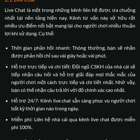
Live Chat là một trong những kênh liên hệ được ưa chuộng
nhất tại nền tảng hiện nay. Kênh tư vấn này sở hữu rất
nhiều ưu điểm nổi bật mang lại cho người chơi nhiều thuận
lợi khi sử dụng. Cụ thể:
Thời gian phản hồi nhanh: Thông thường, bạn sẽ nhận
được phản hồi chỉ sau vài giây hoặc vài phút.
Hỗ trợ trực tiếp và chi tiết: Đội ngũ CSKH của nhà cái sẽ
tiếp nhận câu hỏi và hỗ trợ giải đáp mọi thắc mắc của
người chơi một cách trực tiếp và chi tiết nhất. Nhờ vậy,
bạn có thể nhận câu trả lời với độ chính xác cao nhất.
Hỗ trợ 24/7: Kênh live chat sẵn sàng phục vụ người chơi
bất kỳ thời gian nào trong ngày.
Miễn phí: Liên hệ nhà cái qua kênh live chat được miễn
phí 100%.