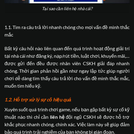
Tại sao cần liên hệ nhà cái?
1.1. Tìm ra câu trả lời nhanh chóng cho mọi vấn đề mình thắc
mắc
Bất kỳ câu hỏi nào liên quan đến quá trình hoạt động giải trí
tại nhà cái như đăng ký, nạp/rút tiền, luật chơi, khuyến mãi,…
được gửi đến đều được nhân viên CSKH giải đáp nhanh
chóng. Thời gian phản hồi gần như ngay lập tức giúp người
chơi dễ dàng tìm thấy câu trả lời cho vấn đề mình thắc mắc,
muốn tìm hiểu kỹ.
1.2. Hỗ trợ xử lý sự cố hiệu quả
Xuyên suốt quá trình chơi game, nếu bạn gặp bất kỳ sự cố kỹ
thuật nào thì chỉ cần
liên hệ
đội ngũ CSKH sẽ được hỗ trợ
khắc phục nhanh chóng, chính xác. Việc làm này sẽ giúp đảm
bảo quá trình trải nghiệm của bạn không bị gián đoạn.