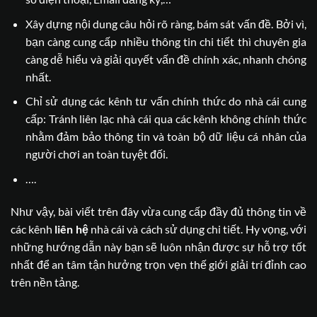
Xây dựng nội dung câu hỏi rõ ràng, bám sát vấn đề. Bởi vì,
bạn càng cung cấp nhiều thông tin chi tiết thì chuyên gia
càng dễ hiểu và giải quyết vấn đề chính xác, nhanh chóng
nhất.
Chỉ sử dụng các kênh tư vấn chính thức do nhà cái cung
cấp: Tránh liên lạc nhà cái qua các kênh không chính thức
nhằm đảm bảo thông tin và toàn bộ dữ liệu cá nhân của
người chơi an toàn tuyệt đối.
….
Như vậy, bài viết trên đây vừa cung cấp đầy đủ thông tin về
các kênh
liên hệ
nhà cái và cách sử dụng chi tiết. Hy vọng, với
những hướng dẫn này bạn sẽ luôn nhận được sự hỗ trợ tốt
nhất để an tâm tận hưởng trọn vẹn thế giới giải trí đỉnh cao
trên nền tảng.