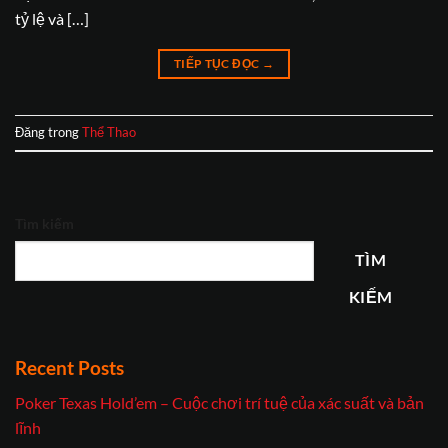
tỷ lệ và […]
điểm nào nên xả kèo để bảo toàn lợi nhuận.
TIẾP TỤC ĐỌC
→
Lời kết
Trên đây là tổng hợp những thông tin chi tiết nhất về danh
mục
Thể thao
cũng như những kinh nghiệm thực chiến giúp
Đăng trong
Thể Thao
bạn tối ưu hóa cơ hội chiến thắng. Mong rằng những chia sẻ
này sẽ là hành trang hữu ích giúp bạn tự tin hơn trên hành
trình chinh phục những đỉnh cao mới nhé!
Tìm kiếm
TÌM
KIẾM
Recent Posts
Poker Texas Hold’em – Cuộc chơi trí tuệ của xác suất và bản
lĩnh