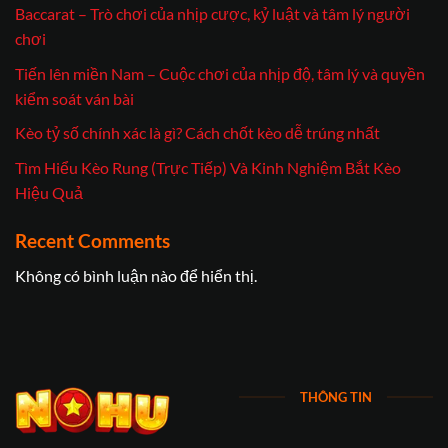
Baccarat – Trò chơi của nhịp cược, kỷ luật và tâm lý người
chơi
Tiến lên miền Nam – Cuộc chơi của nhịp độ, tâm lý và quyền
kiểm soát ván bài
Kèo tỷ số chính xác là gì? Cách chốt kèo dễ trúng nhất
Tìm Hiểu Kèo Rung (Trực Tiếp) Và Kinh Nghiệm Bắt Kèo
Hiệu Quả
Recent Comments
Không có bình luận nào để hiển thị.
THÔNG TIN