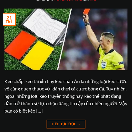
2.4. Chương trình khuyến mãi và hoàn trả cực khủng
Nhằm tri ân khách hàng, hệ thống thường xuyên tung ra các
21
gói ưu đãi nạp tiền, bảo hiểm cược thua và đặc biệt là chính
Th1
sách hoàn trả không giới hạn. Những phần quà này không
chỉ là lời động viên mà còn là nguồn vốn bổ sung quý giá để
anh em duy trì cuộc chơi dài hơi và chinh phục những giải
thưởng lớn hơn.
Kèo chấp, kèo tài xỉu hay kèo châu Âu là những loại kèo cược
vô cùng quen thuộc với dân chơi cá cược bóng đá. Tuy nhiên,
ngoài những loại kèo truyền thống này, kèo thẻ phạt đang
dần trở thành sự lựa chọn đáng tin cậy của nhiều người. Vậy
bạn có biết kèo […]
TIẾP TỤC ĐỌC
→
Hệ thống sở hữu chất lượng giải trí đẳng cấp bậc nhất hiện nay