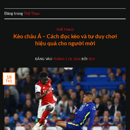
Để chinh phục được các giải thưởng lớn, việc thấu hiểu luật
Đăng trong
Thể Thao
chơi và các loại kèo cược là điều kiện tiên quyết:
4.1. Kèo Châu Á (Handicap)
THỂ THAO
Kèo châu Á – Cách đọc kèo và tư duy chơi
Đây là loại kèo mang tính kỹ thuật cao, thể hiện sự cân bằng
hiệu quả cho người mới
giữa hai đội bóng thông qua tỷ lệ chấp bàn thắng hoặc điểm
số). Đội mạnh (cửa trên) sẽ chấp đội yếu hơn (cửa dưới) một
ĐĂNG VÀO
THÁNG 1 18, 2026
BỞI
SEO
con số nhất định nhằm tạo ra thế trận công bằng trên bảng
tỷ lệ. Loại kèo này đòi hỏi người chơi phải có khả năng phân
tích chuyên sâu về thực lực, đội hình ra sân và phong độ thực
18
Th1
tế của hai bên để đưa ra lựa chọn sáng suốt nhất.
4.2. Kèo Tài Xỉu (Over/Under)
Điểm đặc biệt của loại hình này là bạn không cần quan tâm
đến việc đội nào thắng hay thua chung cuộc. Thay vào đó,
người chơi chỉ cần tập trung dự đoán tổng số bàn thắng
hoặc số điểm ghi được trong trận đấu sẽ cao hơn (Tài) hay