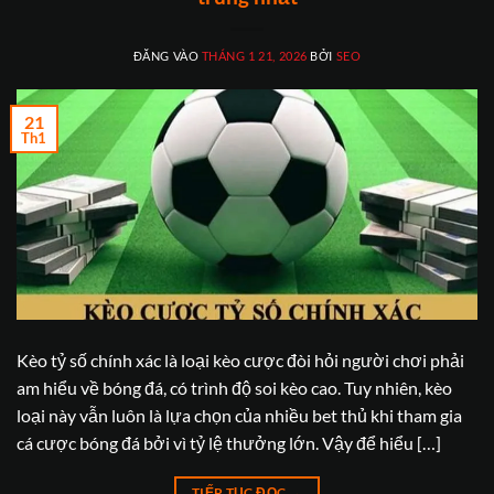
tiện lợi. Trải nghiệm cá cược trực tuyến mang lại sự tiện lợi
tối đa khi người chơi có thể tham gia mọi lúc, mọi nơi chỉ với
ĐĂNG VÀO
THÁNG 1 21, 2026
BỞI
SEO
một chiếc điện thoại có kết nối internet.
21
Không chỉ dừng lại ở bóng đá, cược thủ còn có thể thử sức
Th1
với đa dạng các bộ môn
thể thao
khác nhau. Mỗi bộ môn đều
mang trong mình những đặc thù riêng về quy tắc và tỷ lệ
thưởng, tạo nên một thực đơn giải trí phong phú, đáp ứng
mọi khẩu vị của các tín đồ đam mê vận động và trí tuệ.
Kèo tỷ số chính xác là loại kèo cược đòi hỏi người chơi phải
am hiểu về bóng đá, có trình độ soi kèo cao. Tuy nhiên, kèo
loại này vẫn luôn là lựa chọn của nhiều bet thủ khi tham gia
cá cược bóng đá bởi vì tỷ lệ thưởng lớn. Vậy để hiểu […]
TIẾP TỤC ĐỌC
→