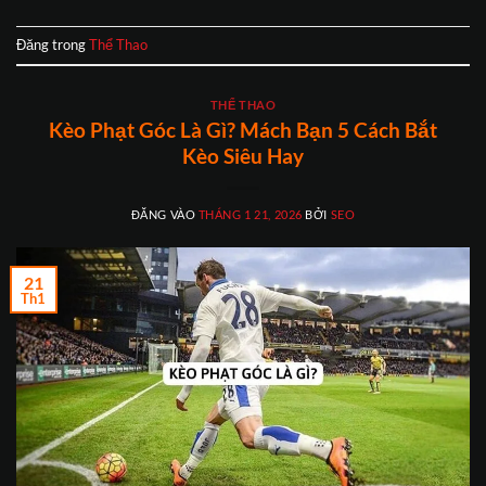
3. Các bộ môn Thể thao chủ lực không thể bỏ
Đăng trong
Thể Thao
qua
THỂ THAO
Để giúp bạn có cái nhìn tổng quan nhất, chúng ta hãy cùng
Kèo Phạt Góc Là Gì? Mách Bạn 5 Cách Bắt
điểm qua những bộ môn đang làm mưa làm gió tại các sảnh
Kèo Siêu Hay
cược chuyên nghiệp:
3.1. Bóng đá – Môn thể thao vua dẫn đầu xu hướng
ĐĂNG VÀO
THÁNG 1 21, 2026
BỞI
SEO
Bóng đá luôn chiếm vị trí độc tôn trong lòng người hâm mộ.
Tại đây, mọi giải đấu lớn nhỏ từ Ngoại hạng Anh, La Liga,
21
Th1
Serie A đến World Cup hay Euro đều được tường thuật và
cung cấp tỷ lệ cược chi tiết. Người chơi có thể lựa chọn cược
Châu Á, cược Châu Âu, hay các loại cược phụ như phạt góc,
thẻ phạt để tăng thêm phần kịch tính cho mỗi trận đấu mà
mình theo dõi.
3.2. Bóng rổ -Nhịp độ nhanh và kịch tính đến từng giây