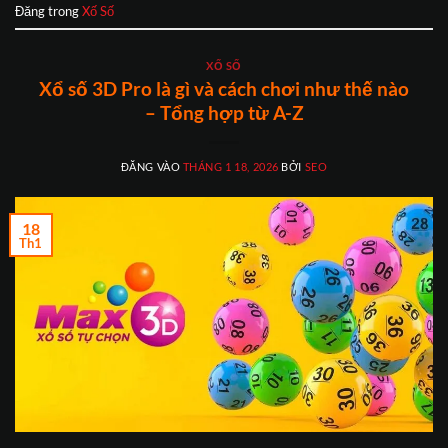
Đăng trong
Xố Số
XỐ SỐ
Xổ số 3D Pro là gì và cách chơi như thế nào
– Tổng hợp từ A-Z
ĐĂNG VÀO
THÁNG 1 18, 2026
BỞI
SEO
18
Th1
Soi cầu kỹ lưỡng để bắt cược chuẩn xác nhất
Để không biến cuộc chơi thành những ván bài may rủi thuần
túy, các chuyên gia thường áp dụng những phương pháp soi
cầu mang tính quy luật và toán học. Việc nắm vững các kỹ
thuật này sẽ giúp người chơi gia tăng xác suất trúng thưởng
lên mức tối đa: