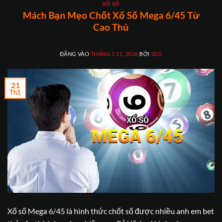
XỐ SỐ
những người yêu thích sự thay đổi và phong cách chơi hiện
Mách Bạn Mẹo Chốt Xổ Số Mega 6/45 Từ
đại.
Cao Thủ
ĐĂNG VÀO
THÁNG 1 21, 2026
BỞI
SEO
21
Th1
Hệ thống trực tuyến cung cấp đa dạng các sản phẩm xổ số khác
nhau
3. Ưu điểm vượt trội khi trải nghiệm sảnh xổ số
Nohu90
Xổ số Mega 6/45 là hình thức chốt số được nhiều anh em bet
Việc tham gia cá cược số học tại các hệ thống lớn mang lại