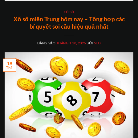
XỐ SỐ
Xổ số miền Trung hôm nay – Tổng hợp các
bí quyết soi cầu hiệu quả nhất
ĐĂNG VÀO
THÁNG 1 18, 2026
BỞI
SEO
Cần quản lý vốn thật kỹ lưỡng và luôn giữ bình tĩnh khi tham gia
18
Th1
Để không chỉ dựa vào may mắn, anh em cần trang bị cho
mình những kinh nghiệm quan trọng:
Chiến thuật quản lý nguồn vốn: Các cao thủ thường không
bao giờ đặt tất cả tiền vào một ngày duy nhất. Thay vào đó,
họ áp dụng chiến thuật nuôi khung 3 ngày hoặc 5 ngày với tỷ
lệ tiền tăng dần. Cách làm này đảm bảo rằng chỉ cần con số
xuất hiện trong khung thời gian dự kiến, bạn sẽ thu hồi
được cả vốn lẫn lãi.