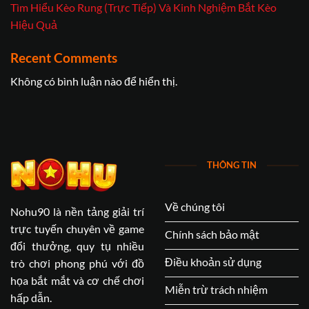
Tìm Hiểu Kèo Rung (Trực Tiếp) Và Kinh Nghiệm Bắt Kèo
Hiệu Quả
Recent Comments
Không có bình luận nào để hiển thị.
THÔNG TIN
Về chúng tôi
Nohu90 là nền tảng giải trí
trực tuyến chuyên về game
Chính sách bảo mật
đổi thưởng, quy tụ nhiều
Điều khoản sử dụng
trò chơi phong phú với đồ
họa bắt mắt và cơ chế chơi
Miễn trừ trách nhiệm
hấp dẫn.