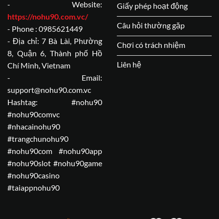
- Website:
Giấy phép hoạt động
https://nohu90.com.vc/
Câu hỏi thường gặp
- Phone : 0985621449
- Địa chỉ: 7 Bà Lài, Phường
Chơi có trách nhiệm
8, Quận 6, Thành phố Hồ
Liên hệ
Chí Minh, Vietnam
- Email:
support@nohu90.com.vc
Hashtag: #nohu90
#nohu90comvc
#nhacainohu90
#trangchunohu90
#nohu90com #nohu90app
#nohu90slot #nohu90game
#nohu90casino
#taiappnohu90