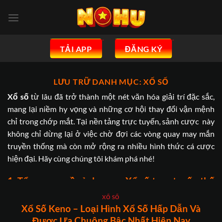
Bỏ
qua
nội
dung
TẢI APP
ĐĂNG KÝ
LƯU TRỮ DANH MỤC:
XỐ SỐ
Xổ số
từ lâu đã trở thành một nét văn hóa giải trí đặc sắc,
mang lại niềm hy vọng và những cơ hội thay đổi vận mệnh
chỉ trong chớp mắt. Tại nền tảng trực tuyến, sảnh cược này
không chỉ dừng lại ở việc chờ đợi các vòng quay may mắn
truyền thống mà còn mở rộng ra nhiều hình thức cá cược
hiện đại. Hãy cùng chúng tôi khám phá nhé!
1. Tổng quan về sảnh cược Xổ số trực tuyến thế
hệ mới
XỐ SỐ
Xổ Số Keno – Loại Hình Xổ Số Hấp Dẫn Và
Sảnh cược
xổ số
trực tuyến ngày nay đã được nâng cấp lên
Được Ưa Chuộng Bậc Nhất Hiện Nay
một tầm cao mới, mang lại sự tiện lợi và trải nghiệm vượt