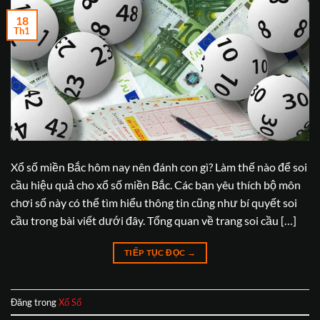
18
Th1
Xổ số miền Bắc hôm nay nên đánh con gì? Làm thế nào để soi
cầu hiệu quả cho xổ số miền Bắc. Các bạn yêu thích bộ môn
chơi số này có thể tìm hiểu thông tin cũng như bí quyết soi
cầu trong bài viết dưới đây. Tổng quan về trang soi cầu […]
TIẾP TỤC ĐỌC
→
Đăng trong
Xố Số