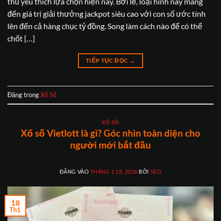
thủ yêu thích lựa chọn hiện nay. Bởi lẽ, loại hình này mang
những lợi ích thiết thực mà cách chơi truyền thống không
đến giá trị giải thưởng jackpot siêu cao với con số ước tính
thể có được. Dưới đây là những giá trị khác biệt giúp hình
lên đến cả hàng chục tỷ đồng. Song làm cách nào để có thể
thức này chiếm trọn niềm tin của cộng đồng người chơi:
chốt […]
3.1. Tỷ lệ trả thưởng siêu hấp dẫn và cạnh tranh
TIẾP TỤC ĐỌC
→
Đây là ưu điểm lớn nhất thu hút các tay chơi chuyên nghiệp
và những người muốn tối ưu hóa dòng vốn. So với cách chơi
Đăng trong
Xố Số
truyền thống qua các đại lý trung gian vốn thường bị cắt phế
cao, tỷ lệ ăn cược trực tuyến luôn vượt trội hoàn toàn.
XỐ SỐ
Xổ số Vietlott là gì? Góc nhìn toàn diện cho
Ví dụ, trong khi đánh đề truyền thống thường chỉ dừng lại ở
người mới bắt đầu
mức 1 ăn 70 hoặc 80, thì tại các sảnh cược hiện đại, bạn có
thể nhận mức thưởng lên tới 1 ăn 99. Khoản chênh lệch
khổng lồ này giúp người chơi tích lũy được lợi nhuận lớn
ĐĂNG VÀO
THÁNG 1 18, 2026
BỞI
SEO
hơn rất nhiều từ cùng một đơn cược, từ đó mở ra cơ hội đổi
đời nhanh chóng hơn.
18
Th1
3.2. Hệ thống nạp rút tự động và bảo mật tuyệt đối