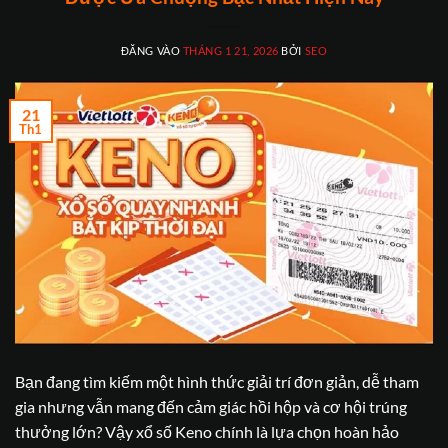
trội so với cách chơi truyền thống. Người chơi không còn
phải tốn thời gian di chuyển đến các đại lý bán vé hay lo lắng
ĐĂNG VÀO
THÁNG 1 21, 2026
BỞI
SEO
về việc thất lạc tờ vé số của mình. Mọi thao tác từ chọn số,
đặt cược đến nhận thưởng đều được thực hiện chỉ với vài
21
lần chạm trên thiết bị di động.
Th1
Hệ thống tại Nohu90 tích hợp công nghệ quay số ngẫu nhiên
tiên tiến nhất, đảm bảo tính công bằng và minh bạch cho
từng kỳ quay. Bạn có thể dễ dàng theo dõi lịch sử kết quả,
các thống kê tần suất xuất hiện của các con số để hỗ trợ cho
việc soi cầu. Sự đa dạng về loại hình, từ
xổ số
3 miền truyền
thống đến các loại hình quay số siêu tốc chỉ tính bằng giây, đã
tạo nên một sân chơi sôi động và tràn đầy kịch tính cho mọi
đối tượng khách hàng.
Bạn đang tìm kiếm một hình thức giải trí đơn giản, dễ tham
gia nhưng vẫn mang đến cảm giác hồi hộp và cơ hội trúng
thưởng lớn? Vậy xổ số Keno chính là lựa chọn hoàn hảo