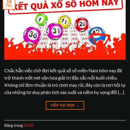
4.3. Soi cầu dựa trên giải đặc biệt và giải bảy
18
Th1
Một trong những bí kíp phổ biến là sử dụng các con số của
giải đặc biệt ngày hôm trước để ghép thành các cặp lô cho
ngày hôm sau. Ngoài ra, việc quan sát các con số ở giải bảy để
tìm ra dấu hiệu của lô kép hay lô rơi cũng mang lại hiệu quả
bất ngờ.
4.4. Chiến thuật soi cầu theo hình quả trám
Đây là một dạng cầu khá hiếm gặp nhưng một khi đã xuất
hiện thì tỷ lệ thắng gần như tuyệt đối. Khi bạn quan sát thấy
Chắc hẳn việc chờ đợi kết quả xổ số miền Nam hôm nay đã
ở ba giải liền nhau có xuất hiện các số theo cấu trúc A – B A B
trở thành một nét văn hóa giải trí đặc sắc mỗi buổi chiều.
– A, hãy mạnh dạn chọn cặp số B-A để đầu tư, chắc chắn cơ
Không chỉ đơn thuần là trò chơi may rủi, đây còn là nơi hội tụ
hội về bờ sẽ nằm trong tầm tay.
của những tư duy phân tích xác suất và niềm hy vọng đổi […]
5. Kinh nghiệm chơi xổ số trực tuyến không thua
TIẾP TỤC ĐỌC
→
của cao thủ
Đăng trong
Xố Số