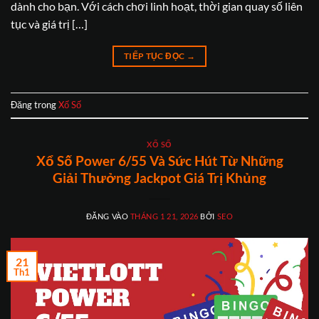
dành cho bạn. Với cách chơi linh hoạt, thời gian quay số liên
tục và giá trị […]
TIẾP TỤC ĐỌC
→
Đăng trong
Xố Số
Xổ số trực tuyến là gì?
XỐ SỐ
2. Các loại hình xổ số chủ lực thu hút người chơi
Xổ Số Power 6/55 Và Sức Hút Từ Những
nhất
Giải Thưởng Jackpot Giá Trị Khủng
Sự phong phú của các loại hình cược số là yếu tố hàng đầu
giúp bộ môn này luôn giữ được sức hút mãnh liệt:
ĐĂNG VÀO
THÁNG 1 21, 2026
BỞI
SEO
2.1. Xổ số 3 miền truyền thống (Bắc – Trung – Nam)
21
Đây là hình thức đặt cược quen thuộc nhất, dựa trực tiếp
Th1
trên kết quả mở thưởng hàng ngày của các đài quay số Nhà
nước. Người chơi có thể tham gia cược bao lô, đánh đề, đầu