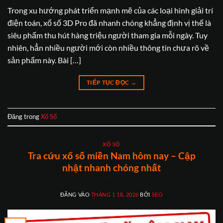
4.1. Phương pháp soi cầu bạc nhớ
Trong xu hướng phát triển mạnh mẽ của các loại hình giải trí
điện toán, xổ số 3D Pro đã nhanh chóng khẳng định vị thế là
Đây là kỹ thuật dựa trên quy luật lặp lại của các con số trong
siêu phẩm thu hút hàng triệu người tham gia mỗi ngày. Tuy
lịch sử mở thưởng. Qua nhiều năm nghiên cứu, các cao thủ
nhiên, hẳn nhiều người mới còn nhiều thông tin chưa rõ về
đã đúc kết được rằng khi một con số xuất hiện vào hôm nay,
sản phẩm này. Bài […]
nó thường kéo theo một con số khác vào ngày hôm sau. Việc
ghi chép và thuộc lòng các cặp số đi cùng nhau này giúp anh
TIẾP TỤC ĐỌC
→
em rút ngắn thời gian phân tích mà vẫn đảm bảo độ chính
xác cực cao.
Đăng trong
Xố Số
4.2. thống kê lô gan và lô rơi
Việc theo dõi bảng thống kê tần suất là vô cùng quan trọng.
XỐ SỐ
Lô gan giúp bạn nhận biết những con số đã lâu chưa xuất
Tra cứu xổ số miền Nam hôm nay – Cập
hiện để cân nhắc nuôi khung, trong khi lô rơi giúp bạn nắm
nhật nhanh chóng nhất
bắt những con số đang có đà xuất hiện liên tiếp. Việc kết
hợp hai yếu tố này sẽ giúp tăng xác suất trúng thưởng lên
ĐĂNG VÀO
THÁNG 1 18, 2026
BỞI
SEO
đáng kể.