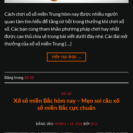
Giữ vững tâm lý và sự kiên nhẫn Trong
xổ số
, tâm lý là yếu tố
Cách chơi xổ số miền Trung hôm nay được nhiều người
quyết định thắng bại. Bạn không nên nóng vội khi gặp chuỗi
quan tâm tìm hiểu để tăng cơ hội trúng thưởng khi chơi xổ
thua và cũng đừng quá chủ quan khi đang thắng lớn. Việc giữ
số. Các bạn cùng tham khảo phương pháp chơi hay nhất
cho mình một cái đầu lạnh giúp bạn phân tích các con số một
được cao thủ chia sẻ trong bài viết dưới đây nhé. Các đài mở
cách logic nhất, tránh việc đặt cược theo cảm tính hoặc chạy
thưởng của xổ số miền Trung […]
theo đám đông.
TIẾP TỤC ĐỌC
→
Lời kết
Trên đây là tổng hợp những thông tin chi tiết về danh mục
xổ số
cùng những kinh nghiệm thực chiến quý báu để anh
Đăng trong
Xố Số
em chinh phục các giải thưởng lớn. Mong rằng nội dung đã
giúp bạn hiểu rõ về sảnh cược này và áp dụng giải trí thành
XỐ SỐ
công, rinh thưởng hấp dẫn nhé!
Xổ số miền Bắc hôm nay – Mẹo soi cầu xổ
số miền Bắc cực chuẩn
ĐĂNG VÀO
THÁNG 1 18, 2026
BỞI
SEO