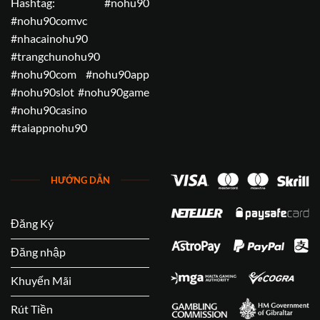
Hashtag: #nohu90
#nohu90comvc
#nhacainohu90
#trangchunohu90
#nohu90com #nohu90app
#nohu90slot #nohu90game
#nohu90casino
#taiappnohu90
HƯỚNG DẪN
Đăng Ký
Đăng nhập
Khuyến Mãi
Rút Tiền