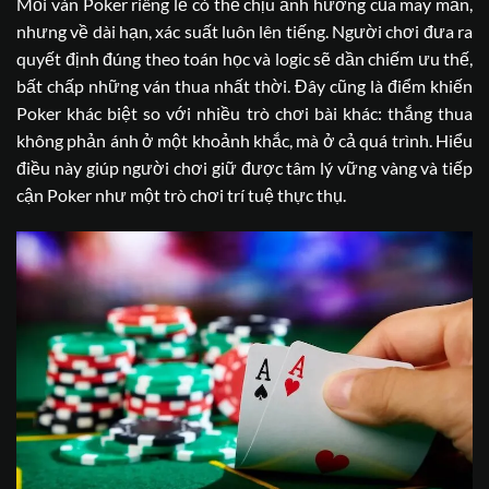
Mỗi ván Poker riêng lẻ có thể chịu ảnh hưởng của may mắn,
nhưng về dài hạn, xác suất luôn lên tiếng. Người chơi đưa ra
quyết định đúng theo toán học và logic sẽ dần chiếm ưu thế,
bất chấp những ván thua nhất thời. Đây cũng là điểm khiến
Poker khác biệt so với nhiều trò chơi bài khác: thắng thua
không phản ánh ở một khoảnh khắc, mà ở cả quá trình. Hiểu
điều này giúp người chơi giữ được tâm lý vững vàng và tiếp
cận Poker như một trò chơi trí tuệ thực thụ.