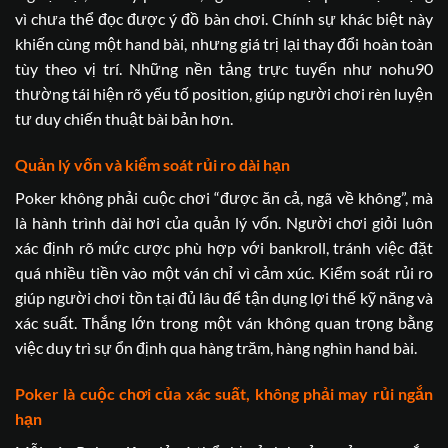
vì chưa thể đọc được ý đồ bàn chơi. Chính sự khác biệt này
khiến cùng một hand bài, nhưng giá trị lại thay đổi hoàn toàn
tùy theo vị trí. Những nền tảng trực tuyến như nohu90
thường tái hiện rõ yếu tố position, giúp người chơi rèn luyện
tư duy chiến thuật bài bản hơn.
Quản lý vốn và kiểm soát rủi ro dài hạn
Poker không phải cuộc chơi “được ăn cả, ngã về không”, mà
là hành trình dài hơi của quản lý vốn. Người chơi giỏi luôn
xác định rõ mức cược phù hợp với bankroll, tránh việc đặt
quá nhiều tiền vào một ván chỉ vì cảm xúc. Kiểm soát rủi ro
giúp người chơi tồn tại đủ lâu để tận dụng lợi thế kỹ năng và
xác suất. Thắng lớn trong một ván không quan trọng bằng
việc duy trì sự ổn định qua hàng trăm, hàng nghìn hand bài.
Poker là cuộc chơi của xác suất, không phải may rủi ngắn
hạn