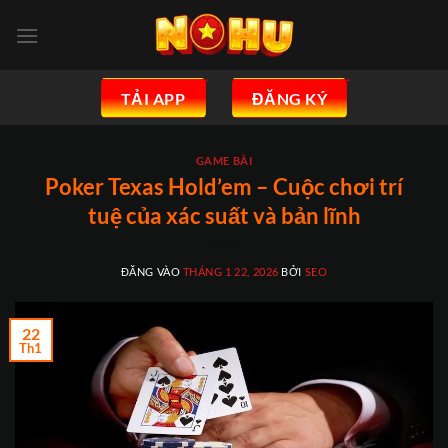
Bỏ
qua
nội
dung
TẢI APP
ĐĂNG KÝ
GAME BÀI
Poker Texas Hold’em – Cuộc chơi trí
tuệ của xác suất và bản lĩnh
ĐĂNG VÀO
THÁNG 1 22, 2026
BỞI
SEO
22
Th1