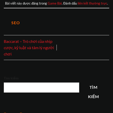
Bài viết này được đăng trong
Game Bài
. Đánh dấu
liên kết thường trực
.
SEO
Baccarat – Trò chơi của nhịp
cược, kỷ luật và tâm lý người
chơi
Tìm kiếm
TÌM
KIẾM