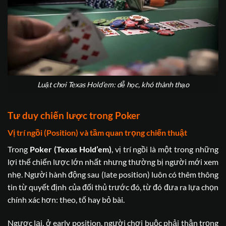
Luật chơi Texas Hold’em: dễ học, khó thành thạo
Tư duy chiến lược trong Poker
Vị trí ngồi (Position) và tầm quan trọng chiến thuật
Trong
Poker (Texas Hold’em)
, vị trí ngồi là một trong những
lợi thế chiến lược lớn nhất nhưng thường bị người mới xem
nhẹ. Người hành động sau (late position) luôn có thêm thông
tin từ quyết định của đối thủ trước đó, từ đó đưa ra lựa chọn
chính xác hơn: theo, tố hay bỏ bài.
Ngược lại, ở early position, người chơi buộc phải thận trọng