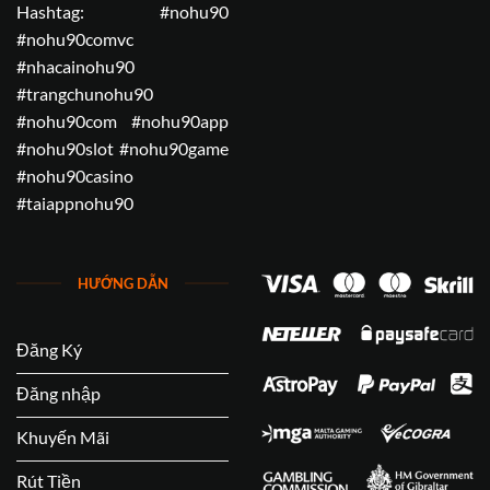
Hashtag: #nohu90
#nohu90comvc
#nhacainohu90
#trangchunohu90
#nohu90com #nohu90app
#nohu90slot #nohu90game
#nohu90casino
Thỏa sức khám phá slot nổ thưởng
#taiappnohu90
Đặc biệt, Nohu90 còn đầu tư tỷ lệ nổ hũ cạnh tranh
với cơ chế thưởng jackpot giá trị. Hũ thưởng sẽ được
HƯỚNG DẪN
tích lũy qua từng lần nổ giúp người chơi có thể ôm
trọn mức lợi nhuận lên đến cả tỷ đồng chỉ với một lần
Đăng Ký
quay. Hơn nữa, mỗi trò chơi còn có RTP giao động từ
96% trở lên nên dù người mới hay tân thủ lâu năm
Đăng nhập
cũng đều có thể lựa chọn trải nghiệm và an tâm về
hiệu quả thu lời.
Khuyến Mãi
Rút Tiền
2.2. Game bài đổi thưởng