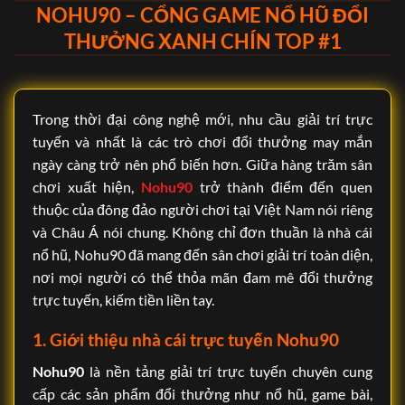
NOHU90 – CỔNG GAME NỔ HŨ ĐỔI
THƯỞNG XANH CHÍN TOP #1
Trong thời đại công nghệ mới, nhu cầu giải trí trực
tuyến và nhất là các trò chơi đổi thưởng may mắn
ngày càng trở nên phổ biến hơn. Giữa hàng trăm sân
chơi xuất hiện,
Nohu90
trở thành điểm đến quen
thuộc của đông đảo người chơi tại Việt Nam nói riêng
và Châu Á nói chung. Không chỉ đơn thuần là nhà cái
nổ hũ, Nohu90 đã mang đến sân chơi giải trí toàn diện,
nơi mọi người có thể thỏa mãn đam mê đổi thưởng
trực tuyến, kiếm tiền liền tay.
1. Giới thiệu nhà cái trực tuyến Nohu90
Nohu90
là nền tảng giải trí trực tuyến chuyên cung
cấp các sản phẩm đổi thưởng như nổ hũ, game bài,