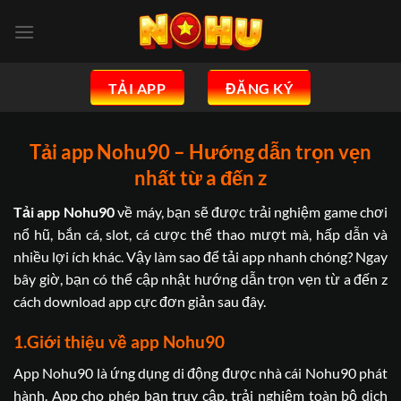
Bỏ
qua
nội
dung
TẢI APP
ĐĂNG KÝ
Tải app Nohu90 – Hướng dẫn trọn vẹn
nhất từ a đến z
Tải app Nohu90
về máy, bạn sẽ được trải nghiệm game chơi
nổ hũ, bắn cá, slot, cá cược thể thao mượt mà, hấp dẫn và
nhiều lợi ích khác. Vậy làm sao để tải app nhanh chóng? Ngay
bây giờ, bạn có thể cập nhật hướng dẫn trọn vẹn từ a đến z
cách download app cực đơn giản sau đây.
1.Giới thiệu về app Nohu90
App Nohu90 là ứng dụng di động được nhà cái Nohu90 phát
hành. App cho phép bạn truy cập, trải nghiệm toàn bộ dịch