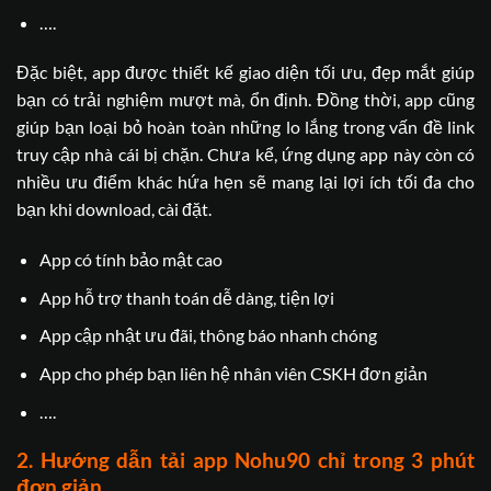
….
Đặc biệt, app được thiết kế giao diện tối ưu, đẹp mắt giúp
bạn có trải nghiệm mượt mà, ổn định. Đồng thời, app cũng
giúp bạn loại bỏ hoàn toàn những lo lắng trong vấn đề link
truy cập nhà cái bị chặn. Chưa kể, ứng dụng app này còn có
nhiều ưu điểm khác hứa hẹn sẽ mang lại lợi ích tối đa cho
bạn khi download, cài đặt.
App có tính bảo mật cao
App hỗ trợ thanh toán dễ dàng, tiện lợi
App cập nhật ưu đãi, thông báo nhanh chóng
App cho phép bạn liên hệ nhân viên CSKH đơn giản
….
2. Hướng dẫn tải app Nohu90 chỉ trong 3 phút
đơn giản