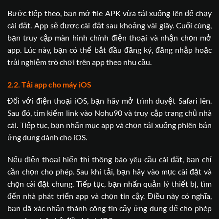
Bước tiếp theo, bạn mở file APK vừa tải xuống lên để chạy
cài đặt. App sẽ được cài đặt sau khoảng vài giây. Cuối cùng,
bạn truy cập màn hình chính điện thoại và nhận chọn mở
app. Lúc này, bạn có thể bắt đầu đăng ký, đăng nhập hoặc
trải nghiệm trò chơi trên app theo nhu cầu.
2.2. Tải app cho máy iOS
Đối với điện thoại iOS, bạn hãy mở trình duyệt Safari lên.
Sau đó, tìm kiếm link vào Nohu90 và truy cập trang chủ nhà
cái. Tiếp tục, bạn nhấn mục app và chọn tải xuống phiên bản
ứng dụng dành cho iOS.
Nếu điện thoại hiển thị thông báo yêu cầu cài đặt, bạn chỉ
cần chọn cho phép. Sau khi tải, bạn hãy vào mục cài đặt và
chọn cài đặt chung. Tiếp tục, bạn nhấn quản lý thiết bị, tìm
đến nhà phát triển app và chọn tin cậy. Điều này có nghĩa,
bạn đã xác nhận thành công tin cậy ứng dụng để cho phép