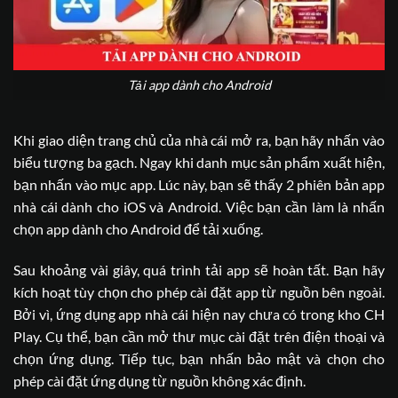
Tải app dành cho Android
Khi giao diện trang chủ của nhà cái mở ra, bạn hãy nhấn vào
biểu tượng ba gạch. Ngay khi danh mục sản phẩm xuất hiện,
bạn nhấn vào mục app. Lúc này, bạn sẽ thấy 2 phiên bản app
nhà cái dành cho iOS và Android. Việc bạn cần làm là nhấn
chọn app dành cho Android để tải xuống.
Sau khoảng vài giây, quá trình tải app sẽ hoàn tất. Bạn hãy
kích hoạt tùy chọn cho phép cài đặt app từ nguồn bên ngoài.
Bởi vì, ứng dụng app nhà cái hiện nay chưa có trong kho CH
Play. Cụ thể, bạn cần mở thư mục cài đặt trên điện thoại và
chọn ứng dụng. Tiếp tục, bạn nhấn bảo mật và chọn cho
phép cài đặt ứng dụng từ nguồn không xác định.