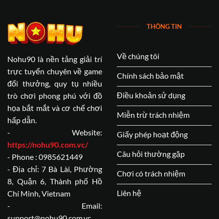
THÔNG TIN
Về chúng tôi
Nohu90 là nền tảng giải trí
trực tuyến chuyên về game
Chính sách bảo mật
đổi thưởng, quy tụ nhiều
Điều khoản sử dụng
trò chơi phong phú với đồ
họa bắt mắt và cơ chế chơi
Miễn trừ trách nhiệm
hấp dẫn.
- Website:
Giấy phép hoạt động
https://nohu90.com.vc/
Câu hỏi thường gặp
- Phone : 0985621449
- Địa chỉ: 7 Bà Lài, Phường
Chơi có trách nhiệm
8, Quận 6, Thành phố Hồ
Liên hệ
Chí Minh, Vietnam
- Email:
support@nohu90.com.vc