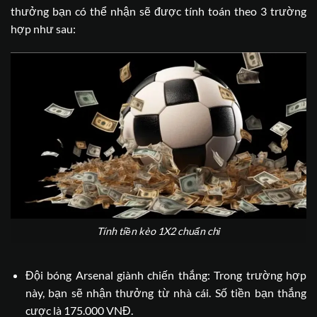
thưởng bạn có thể nhận sẽ được tính toán theo 3 trường
hợp như sau:
Tính tiền kèo 1X2 chuẩn chỉ
Đội bóng Arsenal giành chiến thắng: Trong trường hợp
này, bạn sẽ nhận thưởng từ nhà cái. Số tiền bạn thắng
cược là 175.000 VNĐ.