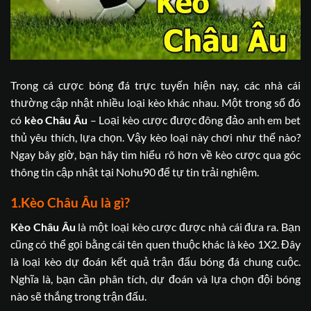
Trong cá cược bóng đá trực tuyến hiện nay, các nhà cái
thường cập nhật nhiều loại kèo khác nhau. Một trong số đó
có
kèo Châu Âu
– Loại kèo cược được đông đảo anh em bet
thủ yêu thích, lựa chọn. Vậy kèo loại này chơi như thế nào?
Ngay bây giờ, bạn hãy tìm hiểu rõ hơn về kèo cược qua góc
thông tin cập nhật tại Nohu90 để tự tin trải nghiệm.
1.Kèo Châu Âu là gì?
Kèo Châu Âu
là một loại kèo cược được nhà cái đưa ra. Bạn
cũng có thể gọi bằng cái tên quen thuộc khác là kèo 1X2. Đây
là loại kèo dự đoán kết quả trận đấu bóng đá chung cuộc.
Nghĩa là, bạn cần phân tích, dự đoán và lựa chọn đội bóng
nào sẽ thắng trong trận đấu.