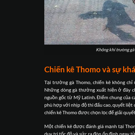
Không khí trường gà
Chiến kê Thomo và sự khá
Tại trường gà Thomo, chiến kê không chỉ 
Những dòng gà thường xuất hiện ở đây chủ y
nguồn gốc từ Mỹ Latinh. Điểm chung của cá
phù hợp với nhịp độ thi đấu cao, quyết liệt
chiến kê Thomo được chọn lọc để giải quyết
Một chiến kê được đánh giá mạnh tại Thomo 
duy trì tốc độ và sức ra đòn ổn định ngay t