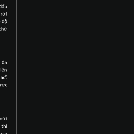
 đấu
 rời
p độ
 chờ
n đá
tiền
ác”.
được
 nơi
 thì
hoan