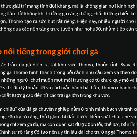
hức giải trí mang tính đối kháng, mà là không gian nơi kinh ngh
àng đầu. Từ không khí trường gà căng thẳng, chất lượng chiến kê
n, Thomo tạo ra sức hút rất riêng. Hiện nay, nhiều người chơi
 thông qua các nền tảng trực tuyến như nohu90, nhằm tiếp cận 
 nổi tiếng trong giới chơi gà
các trận đá gà diễn ra tại khu vực Thomo, thuộc tỉnh Svay R
ờng gà Thomo hình thành trong bối cảnh nhu cầu xem và theo dõ
từ những người chơi muốn một môi trường có tổ chức, quy mô và 
ờ vị trí địa lý thuận lợi và cách vận hành bài bản, Thomo nhanh c
 chất lượng cao đến từ các trại gà lớn trong khu vực.
 chiếu” của đá gà chuyên nghiệp nằm ở tính minh bạch và tính 
ng, cân ký rõ ràng, thời gian thi đấu được kiểm soát chặt chẽ và
ng chỉ xem gà đá, mà còn quan sát được đòn lối, thể lực, bản lĩn
Chính sự rõ ràng đó tạo nên uy tín lâu dài cho trường gà Thomo t