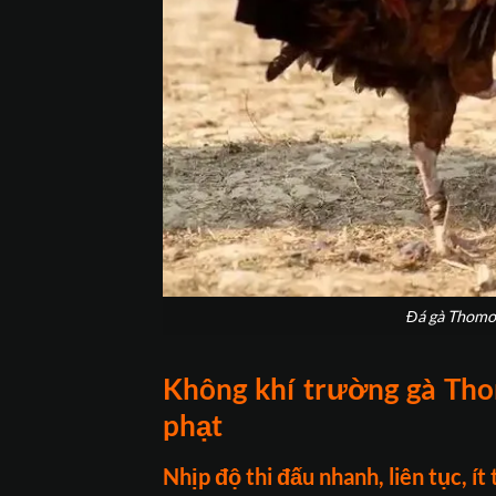
Đá gà Thomo l
Không khí trường gà Tho
phạt
Nhịp độ thi đấu nhanh, liên tục, ít