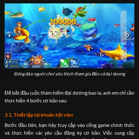
Đông đảo người chơi yêu thích tham gia Bắn cá đại dương
Để bắt đầu cuộc thám hiểm đại dương bao la, anh em chỉ cần
thực hiện 4 bước cơ bản sau:
3.1. Thiết lập tài khoản hội viên
Bước đầu tiên, bạn hãy truy cập vào cổng game chính thức
và thực hiện các yêu cầu đăng ký cơ bản. Việc cung cấp