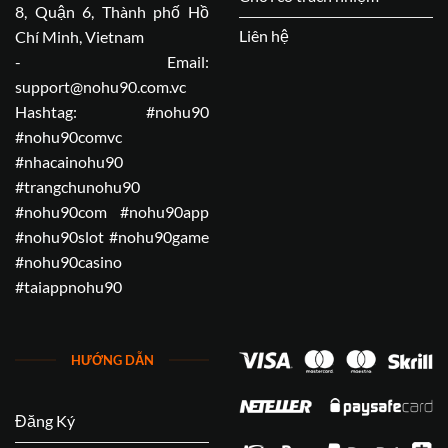
8, Quận 6, Thành phố Hồ
Liên hệ
Chí Minh, Vietnam
- Email:
support@nohu90.com.vc
Hashtag: #nohu90
#nohu90comvc
#nhacainohu90
#trangchunohu90
#nohu90com #nohu90app
#nohu90slot #nohu90game
#nohu90casino
#taiappnohu90
HƯỚNG DẪN
Đăng Ký