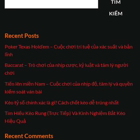
TÌM
KIẾM
Recent Posts
Poker Texas Hold’em – Cuộc chơi trí tuệ của xác suất và bản
lĩnh
Baccarat – Trò chơi của nhịp cược, kỷ luật và tâm lý người
chơi
Tiến lên miền Nam – Cuộc chơi của nhịp độ, tâm lý và quyền
kiểm soát ván bài
Kèo tỷ số chính xác là gì? Cách chốt kèo dễ trúng nhất
Tìm Hiểu Kèo Rung (Trực Tiếp) Và Kinh Nghiệm Bắt Kèo
Hiệu Quả
Recent Comments