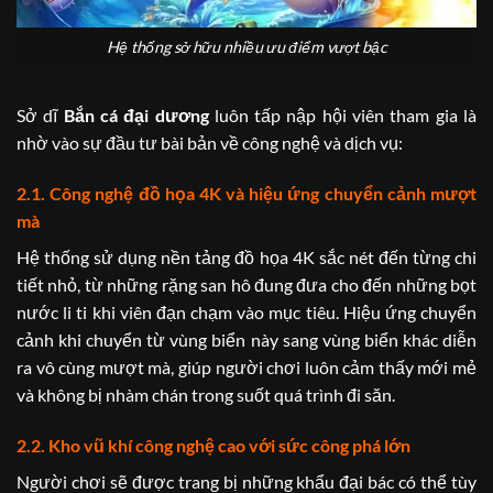
Hệ thống sở hữu nhiều ưu điểm vượt bậc
Sở dĩ
Bắn cá đại dương
luôn tấp nập hội viên tham gia là
nhờ vào sự đầu tư bài bản về công nghệ và dịch vụ:
2.1. Công nghệ đồ họa 4K và hiệu ứng chuyển cảnh mượt
mà
Hệ thống sử dụng nền tảng đồ họa 4K sắc nét đến từng chi
tiết nhỏ, từ những rặng san hô đung đưa cho đến những bọt
nước li ti khi viên đạn chạm vào mục tiêu. Hiệu ứng chuyển
cảnh khi chuyển từ vùng biển này sang vùng biển khác diễn
ra vô cùng mượt mà, giúp người chơi luôn cảm thấy mới mẻ
và không bị nhàm chán trong suốt quá trình đi săn.
2.2. Kho vũ khí công nghệ cao với sức công phá lớn
Người chơi sẽ được trang bị những khẩu đại bác có thể tùy