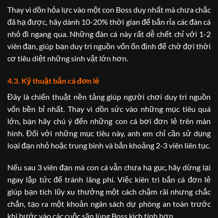
Thay vì dồn hỏa lực vào một con Boss duy nhất mà chưa chắc
đã hạ được, hãy dành 10-20% thời gian để bắn rỉa các đàn cá
nhỏ đi ngang qua. Những đàn cá này rất dễ chết chỉ với 1-2
viên đạn, giúp bạn duy trì nguồn vốn ổn định để chờ đợi thời
cơ tiêu diệt những sinh vật lớn hơn.
4.3. Kỹ thuật bắn cá đơn lẻ
Đây là chiến thuật nền tảng giúp người chơi duy trì nguồn
vốn bền bỉ nhất. Thay vì dồn sức vào những mục tiêu quá
lớn, bạn hãy chú ý đến những con cá bơi đơn lẻ trên màn
hình. Đối với những mục tiêu này, anh em chỉ cần sử dụng
loại đạn nhỏ hoặc trung bình và bắn khoảng 2-3 viên liên tục.
Nếu sau 3 viên đạn mà con cá vẫn chưa hạ gục, hãy dừng lại
ngay lập tức để tránh lãng phí. Việc kiên trì bắn cá đơn lẻ
giúp bạn tích lũy xu thưởng một cách chậm rãi nhưng chắc
chắn, tạo ra một khoản ngân sách dự phòng an toàn trước
khi bước vào các cuộc săn lùng Boss kịch tính hơn.