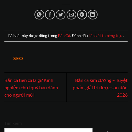
Bài viết này được đăng trong
Bắn Cá
. Đánh dấu
liên kết thường trực
.
SEO
Bắn cá tiên cá là gì? Kinh
Bắn cá kim cương – Tuyệt
nghiệm chơi quý báu dành
phẩm giải trí được săn đón
cho người mới
2026
Tìm kiếm