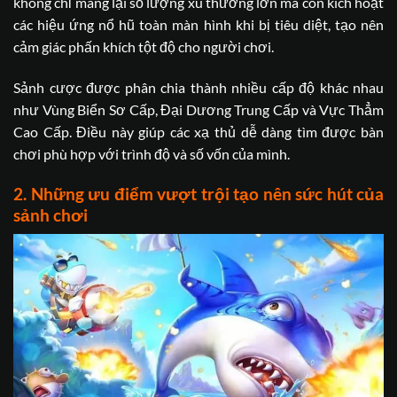
không chỉ mang lại số lượng xu thưởng lớn mà còn kích hoạt
các hiệu ứng nổ hũ toàn màn hình khi bị tiêu diệt, tạo nên
cảm giác phấn khích tột độ cho người chơi.
Sảnh cược được phân chia thành nhiều cấp độ khác nhau
như Vùng Biển Sơ Cấp, Đại Dương Trung Cấp và Vực Thẳm
Cao Cấp. Điều này giúp các xạ thủ dễ dàng tìm được bàn
chơi phù hợp với trình độ và số vốn của mình.
2. Những ưu điểm vượt trội tạo nên sức hút của
sảnh chơi