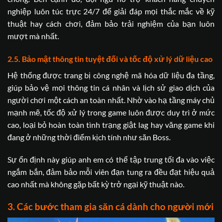
nghiệp luôn túc trực 24/7 để giải đáp mọi thắc mắc về kỹ
thuật hay cách chơi, đảm bảo trải nghiệm của bạn luôn
mượt mà nhất.
2.5. Bảo mật thông tin tuyệt đối và tốc độ xử lý dữ liệu cao
Hệ thống được trang bị công nghệ mã hóa dữ liệu đa tầng,
giúp bảo vệ mọi thông tin cá nhân và lịch sử giao dịch của
người chơi một cách an toàn nhất. Nhờ vào hạ tầng máy chủ
mạnh mẽ, tốc độ xử lý trong game luôn được duy trì ở mức
cao, loại bỏ hoàn toàn tình trạng giật lag hay văng game khi
đang ở những thời điểm kịch tính như săn Boss.
Sự ổn định này giúp anh em có thể tập trung tối đa vào việc
ngắm bắn, đảm bảo mỗi viên đạn tung ra đều đạt hiệu quả
cao nhất mà không gặp bất kỳ trở ngại kỹ thuật nào.
3. Các bước tham gia săn cá dành cho người mới