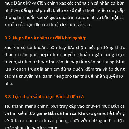
mục Đăng ký và điền chính xác các thông tin cá nhân cơ bản
như tên đăng nhập, mật khẩu và số điện thoại. Việc cung cấp
thông tin chuẩn xác sẽ giúp quá trình xác minh và bảo mật tài
khoản của bạn diễn ra thuận lợi hơn về sau.
3.2. Nạp vốn và nhận ưu đãi khởi nghiệp
Sau khi có tài khoản, bạn hãy lựa chọn một phương thức
thanh toán phù hợp như chuyển khoản ngân hàng trực
tuyến, ví điện tử hoặc thẻ cào để nạp tiền vào hệ thống. Một
lưu ý quan trọng là anh em đừng quên kiểm tra và áp dụng
các mã khuyến mãi dành riêng cho tân thủ để nhận quyền lợi
nhé.
3.3. Lựa chọn sảnh cược Bắn cá tiên cá
Tại thanh menu chính, bạn truy cập vào chuyên mục Bắn cá
và tìm kiếm tựa game
Bắn cá tiên cá
. Khi vào game, hệ thống
sẽ đưa ra danh sách các phòng chơi với những mức cược
khác nhau để bạn lựa chọn.