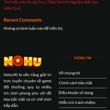
Tìm Hiểu Kèo Rung (Trực Tiếp) Và Kinh Nghiệm Bắt Kèo
Hiệu Quả
Recent Comments
Không có bình luận nào để hiển thị.
THÔNG TIN
Về chúng tôi
Nohu90 là nền tảng giải trí
trực tuyến chuyên về game
Chính sách bảo mật
đổi thưởng, quy tụ nhiều
Điều khoản sử dụng
trò chơi phong phú với đồ
họa bắt mắt và cơ chế chơi
Miễn trừ trách nhiệm
hấp dẫn.