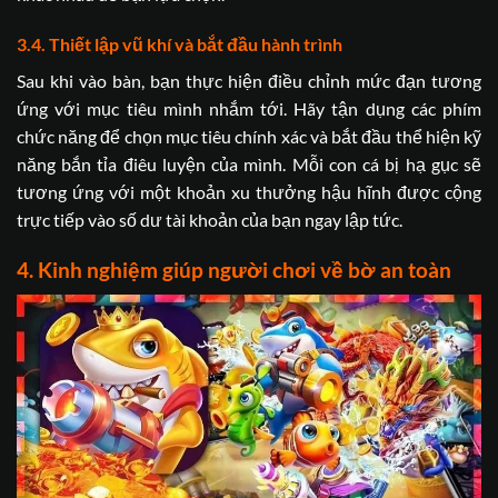
3.4. Thiết lập vũ khí và bắt đầu hành trình
Sau khi vào bàn, bạn thực hiện điều chỉnh mức đạn tương
ứng với mục tiêu mình nhắm tới. Hãy tận dụng các phím
chức năng để chọn mục tiêu chính xác và bắt đầu thể hiện kỹ
năng bắn tỉa điêu luyện của mình. Mỗi con cá bị hạ gục sẽ
tương ứng với một khoản xu thưởng hậu hĩnh được cộng
trực tiếp vào số dư tài khoản của bạn ngay lập tức.
4. Kinh nghiệm giúp người chơi về bờ an toàn