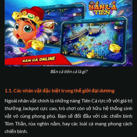
Bắn cá tiên cá là gì?
1.1. Các nhân vật đặc biệt trong thế giới đại dương
Ngoài nhân vật chính là những nàng Tiên Cá rực rỡ với giá trị
thưởng Jackpot cực cao, trò chơi còn sở hữu hệ thống sinh
vật vô cùng phong phú. Bạn sẽ đối đầu với các chiến binh
Tôm Thần, rùa nghìn năm, hay các loài cá mang phong cách
chiến binh.