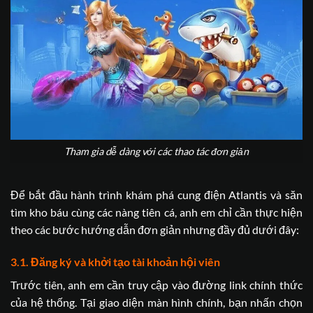
Tham gia dễ dàng với các thao tác đơn giản
Để bắt đầu hành trình khám phá cung điện Atlantis và săn
tìm kho báu cùng các nàng tiên cá, anh em chỉ cần thực hiện
theo các bước hướng dẫn đơn giản nhưng đầy đủ dưới đây:
3.1. Đăng ký và khởi tạo tài khoản hội viên
Trước tiên, anh em cần truy cập vào đường link chính thức
của hệ thống. Tại giao diện màn hình chính, bạn nhấn chọn