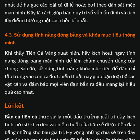
nhất để hạ gục các loài cá đi lẻ hoặc bơi theo đàn sát mép
màn hình. Đây là cách giúp bạn duy trì số vốn ổn định và tích
lũy điểm thưởng một cách bền bỉ nhất.
4.3. Sử dụng tính năng đóng băng và khóa mục tiêu thông
minh
Khi thấy Tiên Cá Vàng xuất hiện, hãy kích hoạt ngay tính
năng đóng băng màn hình để làm chậm chuyển động của
chúng. Sau đó, sử dụng tính năng khóa mục tiêu để đạn chỉ
tập trung vào con cá đó. Chiến thuật này giúp bạn loại bỏ các
vật cản và đảm bảo mọi viên đạn bắn ra đều mang lại hiệu
quả cao nhất.
Lời kết
Bắn cá tiên cá
thực sự là một đấu trường giải trí đầy kịch
tính, nơi sự khéo léo và chiến thuật của bạn sẽ được đền đáp
bằng những kho báu giá trị. Hy vọng những chia sẻ trên đây
sẽ giúp anh em có thêm tự tin để bắt đầu chuyến thám hiểm