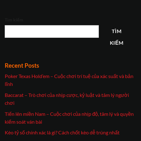
Tìm kiếm
TÌM
KIẾM
Recent Posts
Poker Texas Hold’em – Cuộc chơi trí tuệ của xác suất và bản
lĩnh
Baccarat – Trò chơi của nhịp cược, kỷ luật và tâm lý người
chơi
Tiến lên miền Nam – Cuộc chơi của nhịp độ, tâm lý và quyền
kiểm soát ván bài
Kèo tỷ số chính xác là gì? Cách chốt kèo dễ trúng nhất