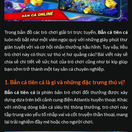
Trong bản đồ các trò chơi giải trí trực tuyến,
Bắn cá tiên cá
luôn nổi bật như một viên ngọc quý với những giây phút thư
giãn tuyệt vời và cơ hội nhận thưởng hậu hĩnh. Tuy vậy, liệu
trò chơi này có thực sự thú vị hư quảng cáo? Bài viết này sẽ
chia sẻ chi tiết về sức hút của trò chơi cũng như bí kíp giúp
bạn sớm trở thành một tay săn cá chuyên nghiệp.
1. Bắn cá tiên cá là gì và những đặc trưng thú vị?
Bắn cá tiên cá
là phiên bản trò chơi đổi thưởng được xây
dựng dựa trên bối cảnh cung điện Atlantis huyền thoại. Khác
với những dòng bắn cá siêu thị thông thường, trò chơi này
tập trung vào yếu tố nhập vai và cốt truyện thần thoại, mang
lại trải nghiệm đầy mê hoặc cho người chơi.